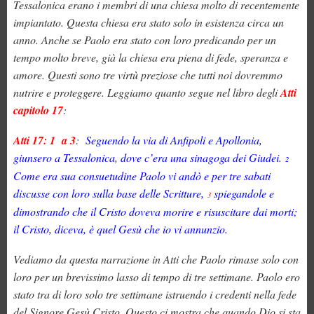
Tessalonica erano i membri di una chiesa molto di recentemente
impiantato. Questa chiesa era stato solo in esistenza circa un
anno. Anche se Paolo era stato con loro predicando per un
tempo molto breve, già la chiesa era piena di fede, speranza e
amore. Questi sono tre virtù preziose che tutti noi dovremmo
nutrire e proteggere. Leggiamo quanto segue nel libro degli
Atti
capitolo 17
:
Atti 17: 1 a 3
:
Seguendo la via di Anfipoli e Apollonia,
giunsero a Tessalonica, dove c’era una sinagoga dei Giudei.
2
Come era sua consuetudine Paolo vi andò e per tre sabati
discusse con loro sulla base delle Scritture,
spiegandole e
3
dimostrando che il Cristo doveva morire e risuscitare dai morti;
il Cristo, diceva, è quel Gesù che io vi annunzio
.
Vediamo da questa narrazione in Atti che Paolo rimase solo con
loro per un brevissimo lasso di tempo di tre settimane. Paolo ero
stato tra di loro solo tre settimane istruendo i credenti nella fede
del Signore Gesù Cristo. Questo ci mostra che quando Dio si sta