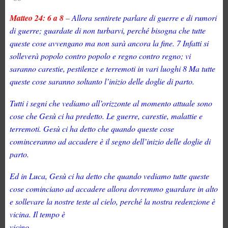
Matteo 24: 6 a 8
–
Allora sentirete parlare di guerre e di rumori
di guerre; guardate di non turbarvi, perché b
isogna che tutte
queste cose avvengano ma non sarà ancora la fine
.
7 Infatti si
solleverà popolo contro
popolo e regno contro regno; vi
saranno carestie, pestilenze e terremoti in vari luoghi 8 Ma tutte
queste
cose saranno soltanto l’inizio delle doglie di parto
.
Tutti i segni che vediamo all’orizzonte al momento attuale sono
cose che Gesù ci ha predetto. Le guerre,
carestie, malattie e
terremoti. Gesù ci ha detto che quando queste cose
cominceranno ad accadere è il segno
dell’inizio delle doglie di
parto.
Ed in Luca, Gesù ci ha detto che quando vediamo tutte queste
cose cominciano ad accadere allora dovremmo guardare in alto
e sollevare la nostre teste al cielo, perché la nostra redenzione è
vicina. Il tempo è
vicino.