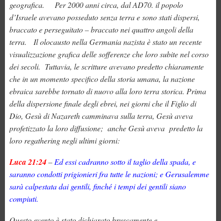
geografica.
Per 2000 anni circa, dal AD70. il popolo
d’Israele avevano posseduto senza terra e sono stati dispersi,
braccato e perseguitato – braccato nei quattro angoli della
terra. Il olocausto nella Germania nazista è stato un recente
visualizzazione grafica delle sofferenze che loro subite nel corso
dei secoli. Tuttavia, le scritture avevano predetto chiaramente
che in un momento specifico della storia umana, la nazione
ebraica sarebbe tornato di nuovo alla loro terra storica. Prima
della dispersione finale degli ebrei, nei giorni che il Figlio di
Dio, Gesù di Nazareth camminava sulla terra, Gesù aveva
profetizzato la loro diffusione; anche Gesù aveva predetto la
loro regathering negli ultimi giorni:
Luca 21:24
–
Ed essi cadranno sotto il taglio della spada, e
saranno condotti prigionieri fra tutte le nazioni; e Gerusalemme
sarà calpestata dai gentili, finché i tempi dei gentili siano
compiuti.
Questo evento è stato dichiarato bruscamente e