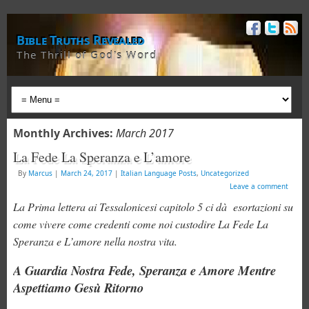
Bible Truths Revealed
The Thrill of God's Word
Monthly Archives:
March 2017
La Fede La Speranza e L’amore
By
Marcus
|
March 24, 2017
|
Italian Language Posts
,
Uncategorized
Leave a comment
La Prima lettera ai Tessalonicesi capitolo 5 ci dà esortazioni su
come vivere come credenti come noi custodire La Fede La
Speranza e L’amore nella nostra vita.
A Guardia Nostra Fede, Speranza e Amore Mentre
Aspettiamo Gesù Ritorno