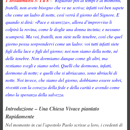
1 Tessalonicesi 5: 1 a 8
–
Riguardo poi ai tempi e ai momenti,
fratelli, non avete bisogno che ve ne scriva; infatti voi ben sapete
che come un ladro di notte, così verrà il giorno del Signore. E
quando si dirà: «Pace e sicurezza», allora d’improvviso li
colpirà la rovina, come le doglie una donna incinta; e nessuno
scamperà. Ma voi, fratelli, non siete nelle tenebre, così che quel
giorno possa sorprendervi come un ladro: voi tutti infatti siete
figli della luce e figli del giorno; noi non siamo della notte, né
delle tenebre. Non dormiamo dunque come gli altri, ma
restiamo svegli e siamo sobri. Quelli che dormono, infatti,
dormono di notte; e quelli che si ubriacano, sono ubriachi di
notte. Noi invece, che siamo del giorno, dobbiamo essere sobri,
rivestiti con la corazza della fede e della carità e avendo come
elmo la speranza della salvezza
.
Introduzione – Una Chiesa Vivace piantato
Rapidamente
Nel momento in cui l’apostolo Paolo scrisse a loro, i credenti di