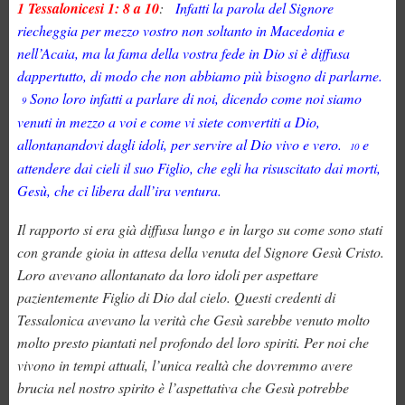
1 Tessalonicesi 1: 8 a 10
:
Infatti la parola del Signore
riecheggia per mezzo vostro non soltanto in Macedonia e
nell’Acaia, ma la fama della vostra fede in Dio si è diffusa
dappertutto, di modo che non abbiamo più bisogno di parlarne.
Sono loro infatti a parlare di noi, dicendo come noi siamo
9
venuti in mezzo a voi e come vi siete convertiti a Dio,
allontanandovi dagli idoli, per servire al Dio vivo e vero.
e
10
attendere dai cieli il suo Figlio, che egli ha risuscitato dai morti,
Gesù, che ci libera dall’ira ventura.
Il rapporto si era già diffusa lungo e in largo su come sono stati
con grande gioia in attesa della venuta del Signore Gesù Cristo.
Loro avevano allontanato da loro idoli per aspettare
pazientemente Figlio di Dio dal cielo. Questi credenti di
Tessalonica avevano la verità che Gesù sarebbe venuto molto
molto presto piantati nel profondo del loro spiriti. Per noi che
vivono in tempi attuali, l’unica realtà che dovremmo avere
brucia nel nostro spirito è l’aspettativa che Gesù potrebbe